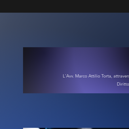
L'Avv. Marco Attilio Torta, attraver
Diritt