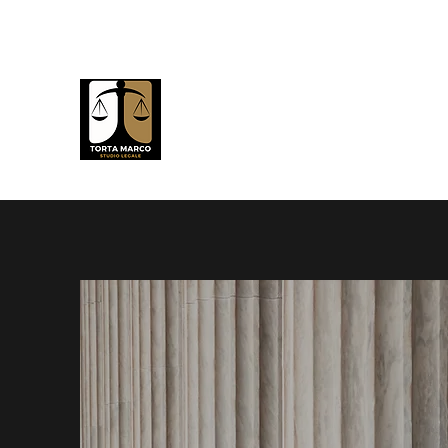
Fisso +390115604093 Cellu
Studio Legale Avvocato Marco
Studio Legale Civilista in Torino