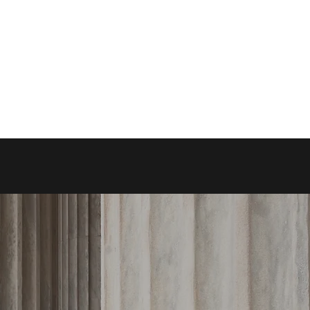
lare +393338153890
 Attilio Torta